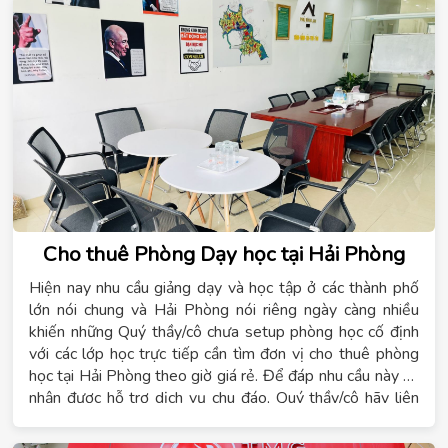
Cho thuê Phòng Dạy học tại Hải Phòng
Hiện nay nhu cầu giảng dạy và học tập ở các thành phố
lớn nói chung và Hải Phòng nói riêng ngày càng nhiều
khiến những Quý thầy/cô chưa setup phòng học cố định
với các lớp học trực tiếp cần tìm đơn vị
cho thuê phòng
học tại Hải Phòng theo giờ giá rẻ
. Để đáp nhu cầu này và
nhận được hỗ trợ dịch vụ chu đáo, Quý thầy/cô hãy liên
hệ ngay
0942769666
– Chúng tôi cam kết chi phí cho
thuê phòng học theo giờ với mức giá tốt nhất và đạt