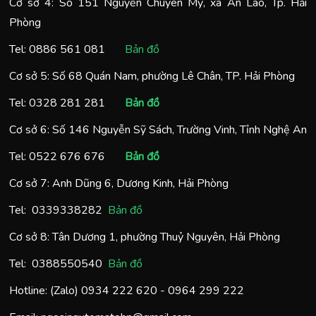
Cơ sở 4: Số 151 Nguyễn Chuyên Mỹ, xã An Lão, Tp. Hải
Phòng
Tel:
0886 561 081
Bản đồ
Cơ sở 5: Số 68 Quán Nam, phường Lê Chân, TP. Hải Phòng
Tel:
0328 281 281
Bản đồ
Cơ sở 6: Số 146 Nguyễn Sỹ Sách, Trường Vinh, Tỉnh Nghệ An
Tel:
0522 676 676
Bản đồ
Cơ sở 7: Anh Dũng 6, Dương Kinh, Hải Phòng
Tel:
0
339338282
Bản đồ
Cơ sở 8: Tân Dương 1, phường Thuỷ Nguyên, Hải Phòng
Tel:
0388550540
Bản đồ
Hotline: (Zalo)
0934 222 620
-
0964 299 222