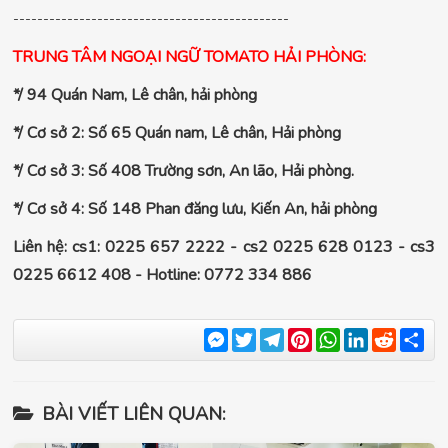
----------------------------------------------
TRUNG TÂM NGOẠI NGỮ TOMATO HẢI PHÒNG:
*/ 94 Quán Nam, Lê chân, hải phòng
*/ Cơ sở 2: Số 65 Quán nam, Lê chân, Hải phòng
*/ Cơ sở 3: Số 408 Trường sơn, An lão, Hải phòng.
*/ Cơ sở 4: Số 148 Phan đăng lưu, Kiến An, hải phòng
Liên hệ: cs1: 0225 657 2222 - cs2 0225 628 0123 - cs3
0225 6612 408 - Hotline: 0772 334 886
Messenger
Twitter
Telegram
Pinterest
WhatsApp
LinkedIn
Reddit
Sha
BÀI VIẾT LIÊN QUAN: