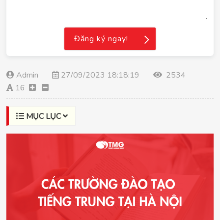
Đăng ký ngay!
Admin
27/09/2023 18:18:19
2534
16
MỤC LỤC