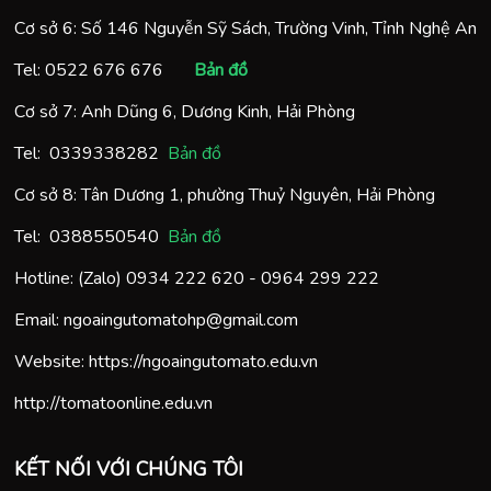
Cơ sở 6: Số 146 Nguyễn Sỹ Sách, Trường Vinh, Tỉnh Nghệ An
Tel:
0522 676 676
Bản đồ
Cơ sở 7: Anh Dũng 6, Dương Kinh, Hải Phòng
Tel:
0
339338282
Bản đồ
Cơ sở 8: Tân Dương 1, phường Thuỷ Nguyên, Hải Phòng
Tel:
0388550540
Bản đồ
Hotline: (Zalo)
0934 222 620
-
0964 299 222
Email:
ngoaingutomatohp@gmail.com
Website:
https://ngoaingutomato.edu.vn
http://tomatoonline.edu.vn
KẾT NỐI VỚI CHÚNG TÔI