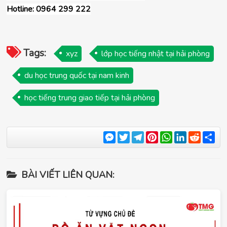
Hotline: 0964 299 222
Tags:
xyz
lớp học tiếng nhật tại hải phòng
du học trung quốc tại nam kinh
học tiếng trung giao tiếp tại hải phòng
Messenger
Twitter
Telegram
Pinterest
WhatsApp
LinkedIn
Reddit
Sha
BÀI VIẾT LIÊN QUAN: