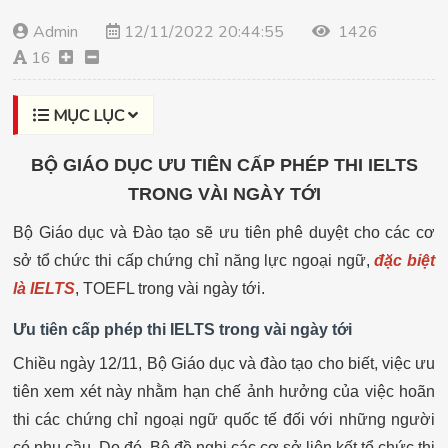
Admin
12/11/2022 20:44:55
1426
16
MỤC LỤC
BỘ GIÁO DỤC ƯU TIÊN CẤP PHÉP THI IELTS
TRONG VÀI NGÀY TỚI
Bộ Giáo dục và Đào tạo sẽ ưu tiên phê duyệt cho các cơ
sở tổ chức thi cấp chứng chỉ năng lực ngoại ngữ,
đặc biệt
là IELTS
, TOEFL trong vài ngày tới.
Ưu tiên cấp phép thi IELTS trong vài ngày tới
Chiều ngày 12/11, Bộ Giáo dục và đào tạo cho biết, việc ưu
tiên xem xét này nhằm hạn chế ảnh hưởng của việc hoãn
thi các chứng chỉ ngoại ngữ quốc tế đối với những người
có nhu cầu. Do đó, Bộ đề nghị các cơ sở liên kết tổ chức thi