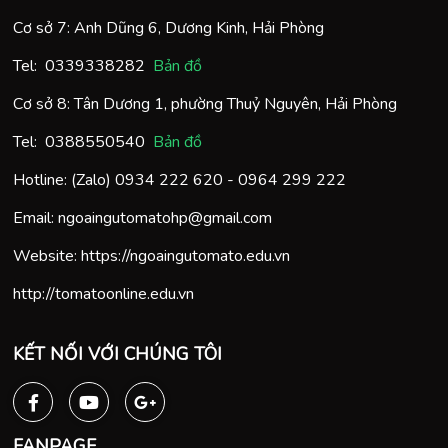
Cơ sở 7: Anh Dũng 6, Dương Kinh, Hải Phòng
Tel:
0
339338282
Bản đồ
Cơ sở 8: Tân Dương 1, phường Thuỷ Nguyên, Hải Phòng
Tel:
0388550540
Bản đồ
Hotline: (Zalo)
0934 222 620
-
0964 299 222
Email:
ngoaingutomatohp@gmail.com
Website:
https://ngoaingutomato.edu.vn
http://tomatoonline.edu.vn
KẾT NỐI VỚI CHÚNG TÔI
FANPAGE