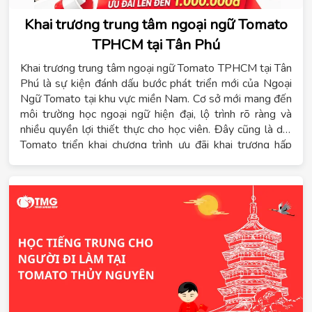
Khai trương trung tâm ngoại ngữ Tomato
TPHCM tại Tân Phú
Khai trương trung tâm ngoại ngữ Tomato TPHCM tại Tân
Phú là sự kiện đánh dấu bước phát triển mới của Ngoại
Ngữ Tomato tại khu vực miền Nam. Cơ sở mới mang đến
môi trường học ngoại ngữ hiện đại, lộ trình rõ ràng và
nhiều quyền lợi thiết thực cho học viên. Đây cũng là dịp
Tomato triển khai chương trình ưu đãi khai trương hấp
dẫn dành cho những học viên đăng ký sớm. Trong bối
cảnh nhu cầu học tiếng Trung, tiếng Hàn, tiếng Nhật,
tiếng Đức và tiếng Anh tại TPHCM ngày càng tăng, việc
Tomato mở cơ sở tại Tân Phú giúp học sinh, sinh viên,
phụ huynh và người đi làm có thêm lựa chọn học tập
thuận tiện hơn. Không chỉ tập trung vào giảng dạy,
Tomato còn xây dựng hệ sinh thái học tập gắn với định
hướng du học và phát triển năng lực ngoại ngữ lâu dài.