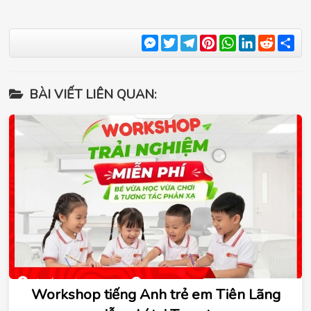
Messenger
Twitter
Telegram
Pinterest
WhatsApp
LinkedIn
Reddit
Sha
BÀI VIẾT LIÊN QUAN:
Workshop tiếng Anh trẻ em Tiên Lãng