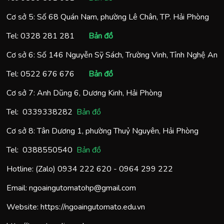
Cơ sở 5: Số 68 Quán Nam, phường Lê Chân, TP. Hải Phòng
Tel:
0328 281 281
Bản đồ
Cơ sở 6: Số 146 Nguyễn Sỹ Sách, Trường Vinh, Tỉnh Nghệ An
Tel:
0522 676 676
Bản đồ
Cơ sở 7: Anh Dũng 6, Dương Kinh, Hải Phòng
Tel:
0
339338282
Bản đồ
Cơ sở 8: Tân Dương 1, phường Thuỷ Nguyên, Hải Phòng
Tel:
0388550540
Bản đồ
Hotline: (Zalo)
0934 222 620
-
0964 299 222
Email:
ngoaingutomatohp@gmail.com
Website:
https://ngoaingutomato.edu.vn