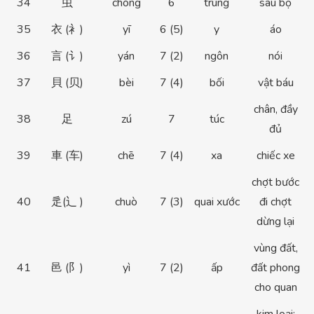
34
虫
chóng
6
trùng
sâu bọ
35
衣 (衤)
yī
6 (5)
y
áo
36
言 (讠)
yán
7 (2)
ngôn
nói
37
貝 (贝)
bèi
7 (4)
bối
vật báu
chân, đầy
38
足
zú
7
túc
đủ
39
車 (车)
chē
7 (4)
xa
chiếc xe
chợt bước
40
辵(辶 )
chuò
7 (3)
quai xước
đi chợt
dừng lại
vùng đất,
41
邑 (阝)
yì
7 (2)
ấp
đất phong
cho quan