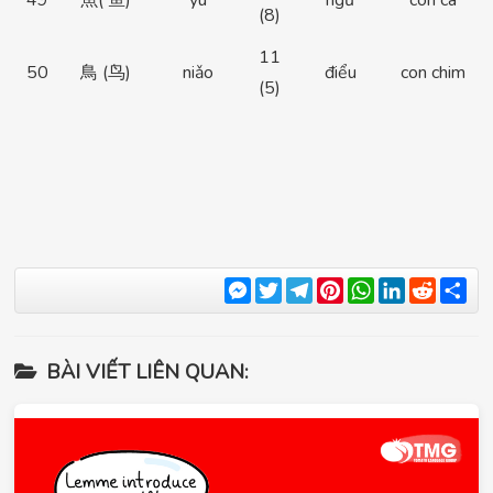
49
魚( 鱼)
yú
ngư
con cá
(8)
11
50
鳥 (鸟)
niǎo
điểu
con chim
(5)
Messenger
Twitter
Telegram
Pinterest
WhatsApp
LinkedIn
Reddit
Sha
BÀI VIẾT LIÊN QUAN: