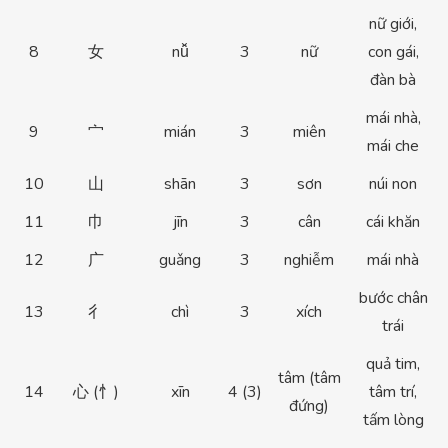
nữ giới,
8
女
nǚ
3
nữ
con gái,
đàn bà
mái nhà,
9
宀
mián
3
miên
mái che
10
山
shān
3
sơn
núi non
11
巾
jīn
3
cân
cái khăn
12
广
guǎng
3
nghiễm
mái nhà
bước chân
13
彳
chì
3
xích
trái
quả tim,
tâm (tâm
14
心 (忄)
xīn
4 (3)
tâm trí,
đứng)
tấm lòng