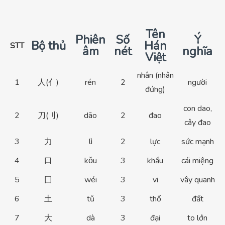
Tên
Phiên
Số
Ý
Bộ thủ
Hán
STT
âm
nét
nghĩa
Việt
nhân (nhân
1
人(亻)
rén
2
người
đứng)
con dao,
2
刀(刂)
dāo
2
đao
cây đao
3
力
lì
2
lực
sức mạnh
4
口
kǒu
3
khẩu
cái miệng
5
囗
wéi
3
vi
vây quanh
6
土
tǔ
3
thổ
đất
7
大
dà
3
đại
to lớn