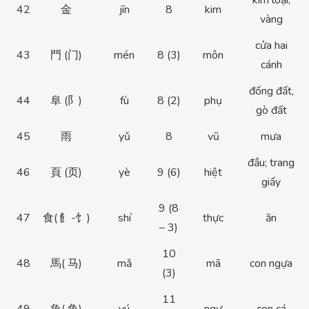
kim loại;
42
金
jīn
8
kim
vàng
cửa hai
43
門 (门)
mén
8 (3)
môn
cánh
đống đất,
44
阜 (阝)
fù
8 (2)
phụ
gò đất
45
雨
yǔ
8
vũ
mưa
đầu; trang
46
頁 (页)
yè
9 (6)
hiệt
giấy
9 (8
47
食( 飠-饣)
shí
thực
ăn
– 3)
10
48
馬( 马)
mǎ
mã
con ngựa
(3)
11