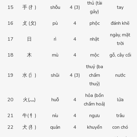
thủ (tài
15
手 (扌)
shǒu
4 (3)
tay
gảy)
16
攴 (攵)
pù
4
phộc
đánh khẽ
ngày, mặt
17
日
rì
4
nhật
trời
18
木
mù
4
mộc
gỗ, cây cối
thuỷ (ba
19
水 (氵)
shǔi
4 (3)
chấm
nước
thuỷ)
hỏa (bốn
20
火(灬)
huǒ
4
lửa
chấm hoả)
21
牛( 牜)
níu
4
ngưu
trâu
22
犬 (犭)
quản
4
khuyển
con chó