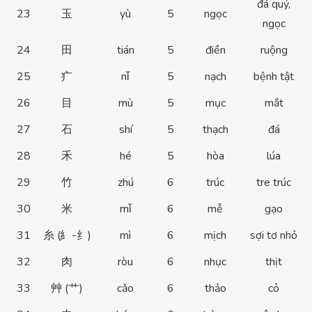
đá quý,
23
玉
yù
5
ngọc
ngọc
24
田
tián
5
điền
ruộng
25
疒
nǐ
5
nạch
bệnh tật
26
目
mù
5
mục
mắt
27
石
shí
5
thạch
đá
28
禾
hé
5
hòa
lúa
29
竹
zhú
6
trúc
tre trúc
30
米
mǐ
6
mễ
gạo
31
糸 (糹-纟)
mì
6
mịch
sợi tơ nhỏ
32
肉
ròu
6
nhục
thịt
33
艸 (艹)
cǎo
6
thảo
cỏ