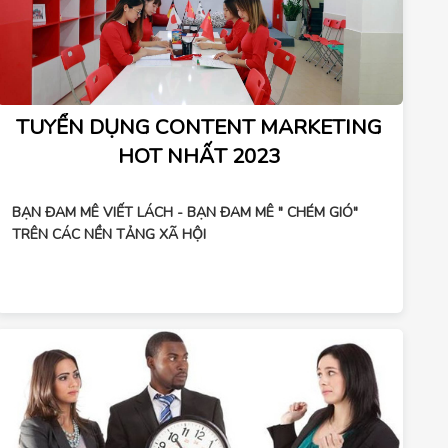
TUYỂN DỤNG CONTENT MARKETING
HOT NHẤT 2023
BẠN ĐAM MÊ VIẾT LÁCH - BẠN ĐAM MÊ " CHÉM GIÓ" 
TRÊN CÁC NỀN TẢNG XÃ HỘI
𝑩𝒂̣𝒏 𝒄𝒐́ 𝒔𝒐̛̉ 𝒕𝒉𝒊́𝒄𝒉 𝒔𝒂́𝒏𝒈 𝒕𝒂̣𝒐, 𝒍𝒂̀𝒎 𝒗𝒊𝒆̣̂𝒄 𝒕𝒓𝒐𝒏𝒈 𝒎𝒐̂𝒊 𝒕𝒓𝒖̛𝒐̛̀𝒏𝒈 
𝑮𝑬𝑵𝒁 𝒏𝒂̆𝒏𝒈 đ𝒐̣̂𝒏𝒈 𝒂𝒑𝒑𝒍𝒚 𝒏𝒈𝒂𝒚 𝒕𝒉𝒐̂𝒊 𝒏𝒂̀𝒐 !!!!