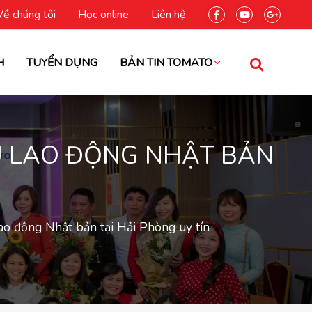
Về chúng tôi
Học online
Liên hệ
H
TUYỂN DỤNG
BẢN TIN TOMATO
U LAO ĐỘNG NHẬT BẢN
ao động Nhật bản tại Hải Phòng uy tín