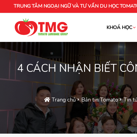
TRUNG TÂM NGOẠI NGỮ VÀ TƯ VẤN DU HỌC TOMAT
KHOÁ HỌC
Khóa học tiếng Việt cho người nước ng
4 CÁCH NHẬN BIẾT C
Trang chủ
Bản tin Tomato
Tin t