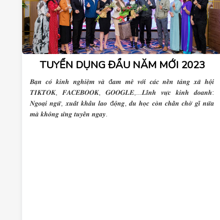
TUYỂN DỤNG ĐẦU NĂM MỚI 2023
𝑩𝒂̣𝒏 𝒄𝒐́ 𝒌𝒊𝒏𝒉 𝒏𝒈𝒉𝒊𝒆̣̂𝒎 𝒗𝒂̀ đ𝒂𝒎 𝒎𝒆̂ 𝒗𝒐̛́𝒊 𝒄𝒂́𝒄 𝒏𝒆̂̀𝒏 𝒕𝒂̉𝒏𝒈 𝒙𝒂̃ 𝒉𝒐̣̂𝒊
𝑻𝑰𝑲𝑻𝑶𝑲, 𝑭𝑨𝑪𝑬𝑩𝑶𝑶𝑲, 𝑮𝑶𝑶𝑮𝑳𝑬,...𝑳𝒊̃𝒏𝒉 𝒗𝒖̛̣𝒄 𝒌𝒊𝒏𝒉 𝒅𝒐𝒂𝒏𝒉:
𝑵𝒈𝒐𝒂̣𝒊 𝒏𝒈𝒖̛̃, 𝒙𝒖𝒂̂́𝒕 𝒌𝒉𝒂̂̉𝒖 𝒍𝒂𝒐 đ𝒐̣̂𝒏𝒈, 𝒅𝒖 𝒉𝒐̣𝒄 𝒄𝒐̀𝒏 𝒄𝒉𝒂̂̀𝒏 𝒄𝒉𝒐̛̀ 𝒈𝒊̀ 𝒏𝒖̛̃𝒂
𝒎𝒂̀ 𝒌𝒉𝒐̂𝒏𝒈 𝒖̛́𝒏𝒈 𝒕𝒖𝒚𝒆̂̉𝒏 𝒏𝒈𝒂𝒚.