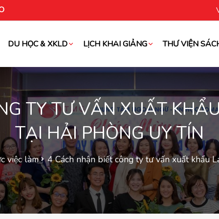
O
DU HỌC & XKLD
LỊCH KHAI GIẢNG
THƯ VIỆN SÁC
oài
ÔNG TY TƯ VẤN XUẤT KHẨ
TẠI HẢI PHÒNG UY TÍN
ức việc làm
4 Cách nhận biết công ty tư vấn xuất khẩu L