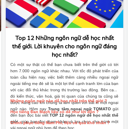
Top 12 Những ngôn ngữ dễ học nhất
thế giới. Lời khuyên cho ngôn ngữ đáng
học nhất?
Có một sự thật có thể bạn chưa biết trên thế giới có tới
hơn 7.000 ngôn ngữ khác nhau. Với tốc độ phát triển của
toàn cầu hiện nay, việc biết thêm càng nhiều ngoại ngữ
ngoài tiếng mẹ đẻ sẽ là một lợi thế cạnh tranh lớn của bạn
với các đối thủ khác trong thị trường lao động. Bên cạnh
đó kiến thức, văn hoá, giá trị quan của chúng ta cũng sẽ
Những ngôn ngữ nào dễ học nhất trên thế giới ?
được nâng cao khi chúng ta làm quen với bất kì một ngoại
ngữ nào. Hôm nay
Trung tâm ngoại ngữ TOMATO
gửi
Học tiếng Đan Mạch liệu có dễ như lời đồn ?
đến bạn đọc bài viết
TOP 12 ngôn ngữ dễ học nhất thế
giới
, giúp bạn đọc tham khảo và lựa chọn cho mình một
Chinh phục tiếng Nam Phi, liệu có quá khó nhằn ?
vài ngoại ngữ phù hợp để theo học.