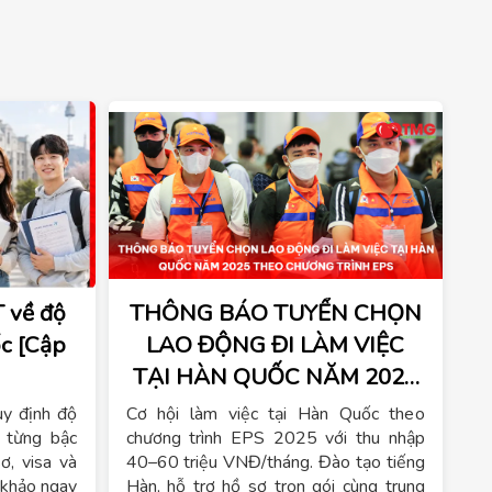
 về độ
THÔNG BÁO TUYỂN CHỌN
c [Cập
LAO ĐỘNG ĐI LÀM VIỆC
TẠI HÀN QUỐC NĂM 2025
THEO CHƯƠNG TRÌNH EPS
uy định độ
Cơ hội làm việc tại Hàn Quốc theo
 từng bậc
chương trình EPS 2025 với thu nhập
ơ, visa và
40–60 triệu VNĐ/tháng. Đào tạo tiếng
m khảo ngay
Hàn, hỗ trợ hồ sơ trọn gói cùng trung