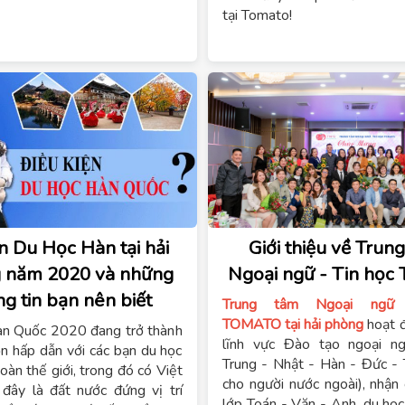
tại Tomato!
n Du Học Hàn tại hải
Giới thiệu về Trun
 năm 2020 và những
Ngoại ngữ - Tin
ng tin bạn nên biết
Trung tâm Ngoại ngữ 
TOMATO tại hải phòng
hoạt 
n Quốc 2020 đang trở thành
lĩnh vực Đào tạo ngoại n
ọn hấp dẫn với các bạn du học
Trung - Nhật - Hàn - Đức - 
toàn thế giới, trong đó có Việt
cho người nước ngoài), nhận 
đây là đất nước đứng vị trí
lớp Toán - Văn - Anh, du họ