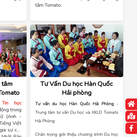
tâm Tomato.
g tâm
Tư Vấn Du học Hàn Quốc
 học Tomato
Hải phòng
Tin học
Tư vấn du học Hàn Quốc Hải Phòng
-
động trong
Trung tâm tư vấn Du học và XKLD Tomato
gữ (Anh -
Hải Phòng
Tiếng Việt
gia sư các
Chân trọng giới thiệu chương trình Du học
c Nhật Bản