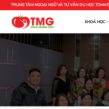
TRUNG TÂM NGOẠI NGỮ VÀ TƯ VẤN DU HỌC TOMAT
KHOÁ HỌC
Khóa học tiếng Việt cho người nước ng