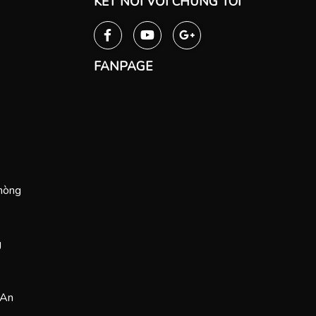
KẾT NỐI VỚI CHÚNG TÔI
chắn sẽ mang lại chất lượng 
nhất cho các học viên học tại 
FANPAGE
Phòng
g
 An