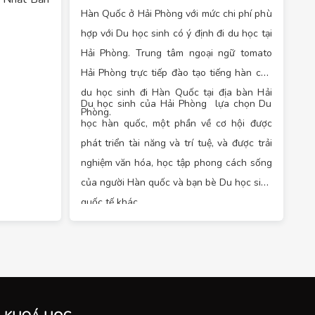
ng tôi lấy
Hàn Quốc ở Hải Phòng với mức chi phí phù
hàng đầu,
hợp với Du học sinh có ý định đi du học tại
quy mô đào
Hải Phòng. Trung tâm ngoại ngữ tomato
ng dạy, đa
Hải Phòng trực tiếp đào tạo tiếng hàn cho
m đem đến
 cần thiết,
du học sinh đi Hàn Quốc tại địa bàn Hải
Du học sinh của Hải Phòng lựa chọn Du
ếp cần với
Phòng.
học hàn quốc, một phần về cơ hội được
òng
Chúng
phát triển tài năng và trí tuệ, và được trải
ng học tập
nghiệm văn hóa, học tập phong cách sống
 với chúng
của người Hàn quốc và bạn bè Du học sinh
ng các lớp
quốc tế khác.
ật - Hàn -
người nước
 trung tâm
i ngũ giáo
với phương
ệu quả chắc