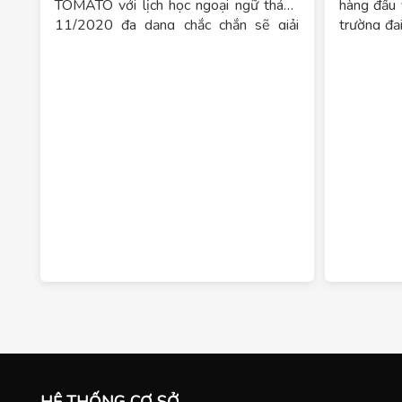
TOMATO với lịch học ngoại ngữ tháng
hàng đầu 
11/2020 đa dạng chắc chắn sẽ giải
trường đạ
quyết mọi nỗi lo của bạn. Chi tiết tại
trình học
đây
thể tới “x
tiên mà bạ
các dự luậ
học tại 
HỆ THỐNG CƠ SỞ