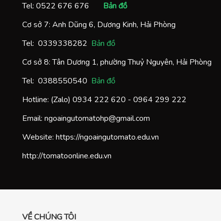
Tel:
0522 676 676
Bản đồ
Cơ sở 7: Anh Dũng 6, Dương Kinh, Hải Phòng
Tel:
0
339338282
Bản đồ
Cơ sở 8: Tân Dương 1, phường Thuỷ Nguyên, Hải Phòng
Tel:
0388550540
Bản đồ
Hotline: (Zalo)
0934 222 620
-
0964 299 222
Email:
ngoaingutomatohp@gmail.com
Website:
https://ngoaingutomato.edu.vn
http://tomatoonline.edu.vn
VỀ CHÚNG TÔI