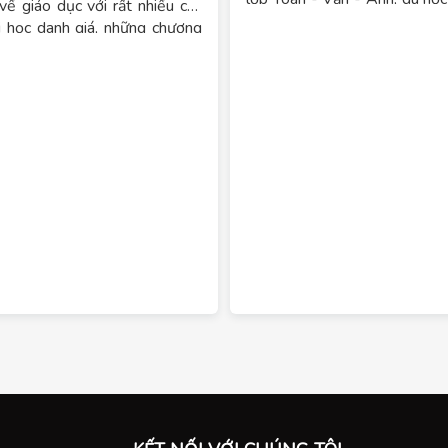
về giáo dục với rất nhiều các
- Hàn Quốc, dịch thuật. Chú
i học danh giá, những chương
chất lượng làm mục tiêu 
 đa dạng và chất lượng. Để có
không ngừng phát triển về 
ứ sở kim chi” du học, điều đầu
tạo, đẩy mạnh chất lượng giả
n cần tìm hiểu là điều kiện và
dạng hóa các khóa học nhằ
t mới nhất trong chính sách du
cho học viên những kiến thức
Hàn Quốc năm 2020.
bổ ích để có thể dễ dàng ti
ngôn ngữ, văn hóa các nước.
Trung tâm ngoại ngữ hải ph
tôi cam kết đảm bảo chất lượ
và phục vụ khi các bạn đến
tôi!
Trung tâm liên tục khai giả
ngoại ngữ Anh - Trung - Nh
Đức - Tiếng Việt dành cho 
ngoài.
Chúng tôi là một trong số
các
ngoại ngữ tại hải phòng
có độ
viên nhiều năm kinh nghiệm 
pháp giảng dạy tiên tiến, hi