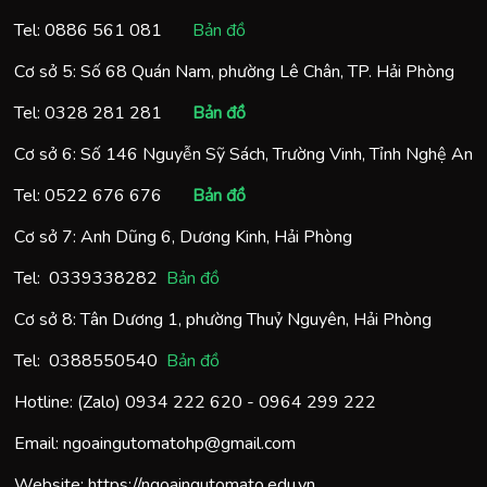
Tel:
0886 561 081
Bản đồ
Cơ sở 5: Số 68 Quán Nam, phường Lê Chân, TP. Hải Phòng
Tel:
0328 281 281
Bản đồ
Cơ sở 6: Số 146 Nguyễn Sỹ Sách, Trường Vinh, Tỉnh Nghệ An
Tel:
0522 676 676
Bản đồ
Cơ sở 7: Anh Dũng 6, Dương Kinh, Hải Phòng
Tel:
0
339338282
Bản đồ
Cơ sở 8: Tân Dương 1, phường Thuỷ Nguyên, Hải Phòng
Tel:
0388550540
Bản đồ
Hotline: (Zalo)
0934 222 620
-
0964 299 222
Email:
ngoaingutomatohp@gmail.com
Website:
https://ngoaingutomato.edu.vn