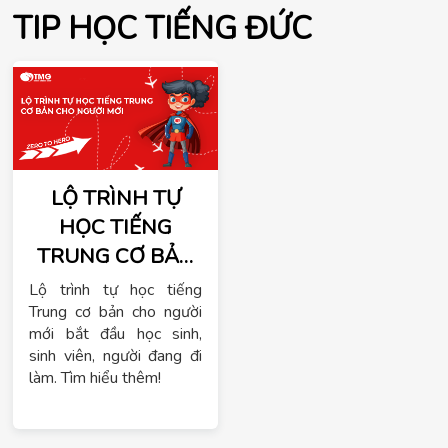
TIP HỌC TIẾNG ĐỨC
LỘ TRÌNH TỰ
HỌC TIẾNG
TRUNG CƠ BẢN
CHO NGƯỜI MỚI
Lộ trình tự học tiếng
- FROM ZERO TO
Trung cơ bản cho người
mới bắt đầu học sinh,
HERO
sinh viên, người đang đi
làm. Tìm hiểu thêm!