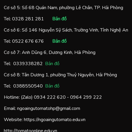
Cơ sở 5: Số 68 Quán Nam, phường Lê Chân, TP. Hải Phòng
Tel:
0328 281 281
Bản đồ
Cơ sở 6: Số 146 Nguyễn Sỹ Sách, Trường Vinh, Tỉnh Nghệ An
Tel:
0522 676 676
Bản đồ
Cơ sở 7: Anh Dũng 6, Dương Kinh, Hải Phòng
Tel:
0
339338282
Bản đồ
Cơ sở 8: Tân Dương 1, phường Thuỷ Nguyên, Hải Phòng
Tel:
0388550540
Bản đồ
Hotline: (Zalo)
0934 222 620
-
0964 299 222
Email:
ngoaingutomatohp@gmail.com
Website:
https://ngoaingutomato.edu.vn
http://tomatoonline.edu.vn