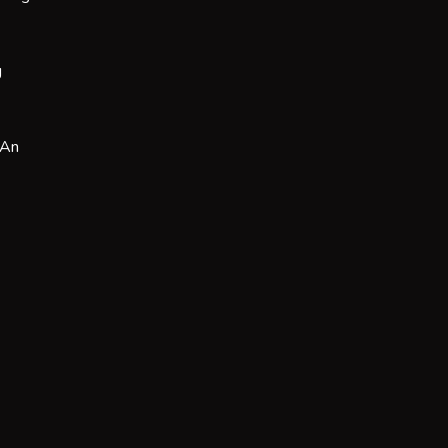
g
 An