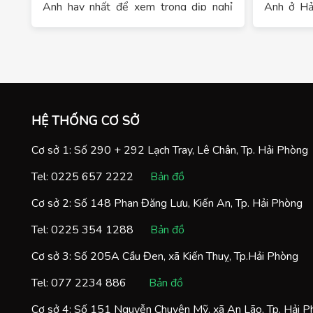
Anh hay nhất để xem trong dịp nghỉ
Anh ở Hả
chống dịch COVID-19 này nhé!
các bước d
HỆ THỐNG CƠ SỞ
Cơ sở 1: Số 290 + 292 Lạch Tray, Lê Chân, Tp. Hải Phòng
Tel:
0225 657 2222
Bản đồ
Cơ sở 2: Số 148 Phan Đăng Lưu, Kiến An, Tp. Hải Phòng
Tel:
0225 354 1288
Bản đồ
Cơ sở 3: Số 205A Cầu Đen, xã Kiến Thuỵ, Tp.Hải Phòng
Tel:
077 2234 886
Bản đồ
Cơ sở 4: Số 151 Nguyễn Chuyên Mỹ, xã An Lão, Tp. Hải 