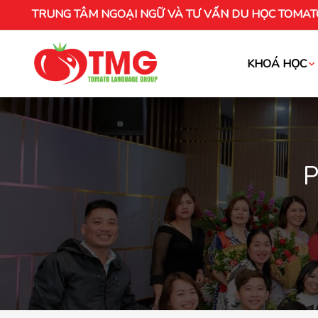
TRUNG TÂM NGOẠI NGỮ VÀ TƯ VẤN DU HỌC TOMAT
KHOÁ HỌC
Khóa học tiếng Việt cho người nước ng
P