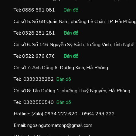
Tel:
0886 561 081
Bản đồ
Cơ sở 5: Số 68 Quán Nam, phường Lê Chân, TP. Hải Phòn
Tel:
0328 281 281
Bản đồ
Cơ sở 6: Số 146 Nguyễn Sỹ Sách, Trường Vinh, Tỉnh Nghệ
Tel:
0522 676 676
Bản đồ
Cơ sở 7: Anh Dũng 6, Dương Kinh, Hải Phòng
Tel:
0
339338282
Bản đồ
Cơ sở 8: Tân Dương 1, phường Thuỷ Nguyên, Hải Phòng
Tel:
0388550540
Bản đồ
Hotline: (Zalo)
0934 222 620
-
0964 299 222
Email:
ngoaingutomatohp@gmail.com