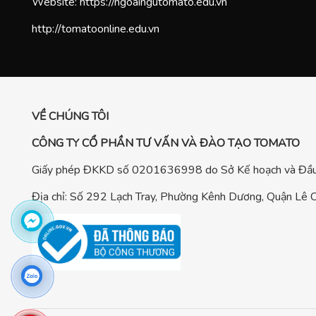
Website:
https://ngoaingutomato.edu.vn
http://tomatoonline.edu.vn
VỀ CHÚNG TÔI
CÔNG TY CỔ PHẦN TƯ VẤN VÀ ĐÀO TẠO TOMATO
Giấy phép ĐKKD số 0201636998 do Sở Kế hoạch và Đầu 
Địa chỉ: Số 292 Lạch Tray, Phường Kênh Dương, Quận Lê C