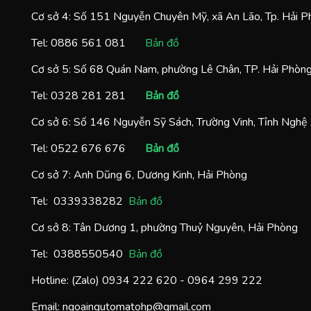
Cơ sở 4: Số 151 Nguyễn Chuyên Mỹ, xã An Lão, Tp. Hải 
Tel:
0886 561 081
Bản đồ
Cơ sở 5: Số 68 Quán Nam, phường Lê Chân, TP. Hải Phòn
Tel:
0328 281 281
Bản đồ
Cơ sở 6: Số 146 Nguyễn Sỹ Sách, Trường Vinh, Tỉnh Nghệ
Tel:
0522 676 676
Bản đồ
Cơ sở 7: Anh Dũng 6, Dương Kinh, Hải Phòng
Tel:
0
339338282
Bản đồ
Cơ sở 8: Tân Dương 1, phường Thuỷ Nguyên, Hải Phòng
Tel:
0388550540
Bản đồ
Hotline: (Zalo)
0934 222 620
-
0964 299 222
Email:
ngoaingutomatohp@gmail.com