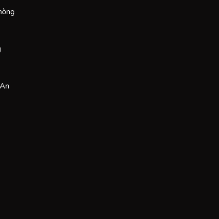
Phòng
g
 An