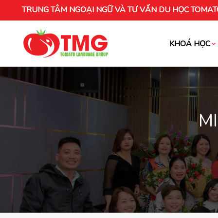
TRUNG TÂM NGOẠI NGỮ VÀ TƯ VẤN DU HỌC TOMAT
KHOÁ HỌC
Khóa học tiếng Việt cho người nước ng
MI