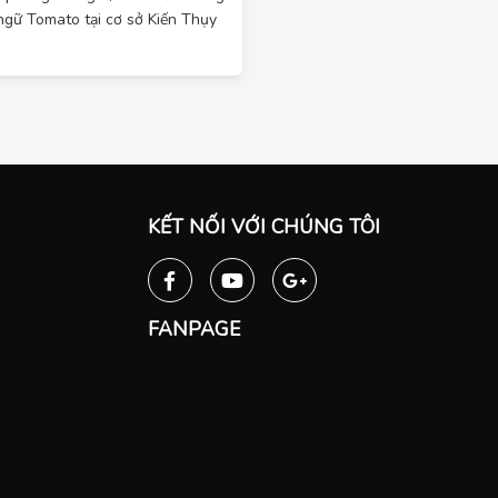
ngữ Tomato tại cơ sở Kiến Thụy
KẾT NỐI VỚI CHÚNG TÔI
FANPAGE