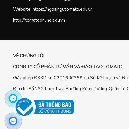
Website:
https://ngoaingutomato.edu.vn
http://tomatoonline.edu.vn
VỀ CHÚNG TÔI
CÔNG TY CỔ PHẦN TƯ VẤN VÀ ĐÀO TẠO TOMATO
Giấy phép ĐKKD số 0201636998 do Sở Kế hoạch và Đầu 
Địa chỉ: Số 292 Lạch Tray, Phường Kênh Dương, Quận Lê C