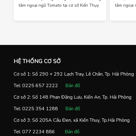
tâm ngoại ngữ Tomato tại cơ sở Kiến Thụy
tâm ngoại 
HỆ THỐNG CƠ SỞ
Cơ sở 1: Số 290 + 292 Lạch Tray, Lê Chân, Tp. Hải Phòng
Tel:
0225 657 2222
Bản đồ
Cơ sở 2: Số 148 Phan Đăng Lưu, Kiến An, Tp. Hải Phòng
Tel:
0225 354 1288
Bản đồ
Cơ sở 3: Số 205A Cầu Đen, xã Kiến Thuỵ, Tp.Hải Phòng
Tel:
077 2234 886
Bản đồ