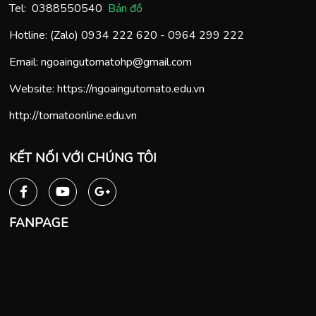
Tel:
0388550540
Bản đồ
Hotline: (Zalo)
0934 222 620
-
0964 299 222
Email:
ngoaingutomatohp@gmail.com
Website:
https://ngoaingutomato.edu.vn
http://tomatoonline.edu.vn
KẾT NỐI VỚI CHÚNG TÔI
FANPAGE