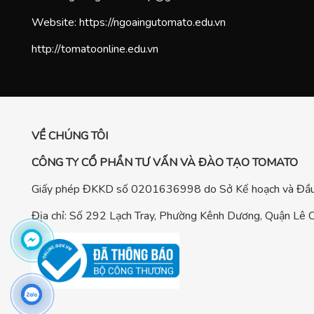
Website:
https://ngoaingutomato.edu.vn
http://tomatoonline.edu.vn
VỀ CHÚNG TÔI
CÔNG TY CỔ PHẦN TƯ VẤN VÀ ĐÀO TẠO TOMATO
Giấy phép ĐKKD số 0201636998 do Sở Kế hoạch và Đầu 
Địa chỉ: Số 292 Lạch Tray, Phường Kênh Dương, Quận Lê C