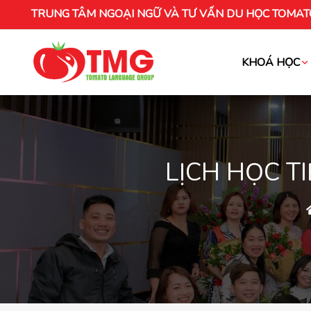
TRUNG TÂM NGOẠI NGỮ VÀ TƯ VẤN DU HỌC TOMAT
KHOÁ HỌC
Khóa học tiếng Việt cho người nước ng
LỊCH HỌC T