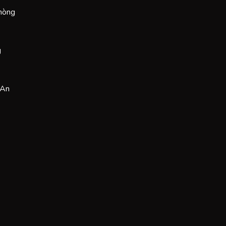
Phòng
g
 An