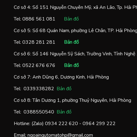
Cơ sở 4: Số 151 Nguyễn Chuyên Mỹ, xã An Lão, Tp. Hải 
Tel:
0886 561 081
Bản đồ
Cơ sở 5: Số 68 Quán Nam, phường Lê Chân, TP. Hải Phòn
Tel:
0328 281 281
Bản đồ
Cơ sở 6: Số 146 Nguyễn Sỹ Sách, Trường Vinh, Tỉnh Nghệ
Tel:
0522 676 676
Bản đồ
Cơ sở 7: Anh Dũng 6, Dương Kinh, Hải Phòng
Tel:
0
339338282
Bản đồ
Cơ sở 8: Tân Dương 1, phường Thuỷ Nguyên, Hải Phòng
Tel:
0388550540
Bản đồ
Hotline: (Zalo)
0934 222 620
-
0964 299 222
Email:
ngoaingutomatohp@gmail.com