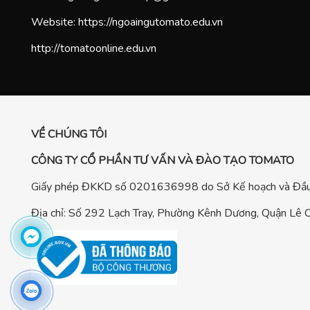
Website:
https://ngoaingutomato.edu.vn
http://tomatoonline.edu.vn
VỀ CHÚNG TÔI
CÔNG TY CỔ PHẦN TƯ VẤN VÀ ĐÀO TẠO TOMATO
Giấy phép ĐKKD số 0201636998 do Sở Kế hoạch và Đầu 
Địa chỉ: Số 292 Lạch Tray, Phường Kênh Dương, Quận Lê C