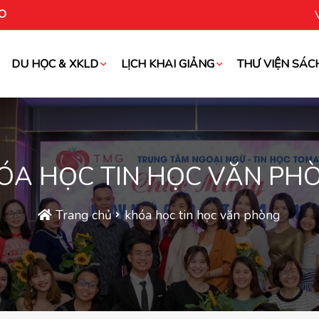
O
DU HỌC & XKLD
LỊCH KHAI GIẢNG
THƯ VIỆN SÁC
oài
ÓA HỌC TIN HỌC VĂN PH
Trang chủ
khóa học tin học văn phòng