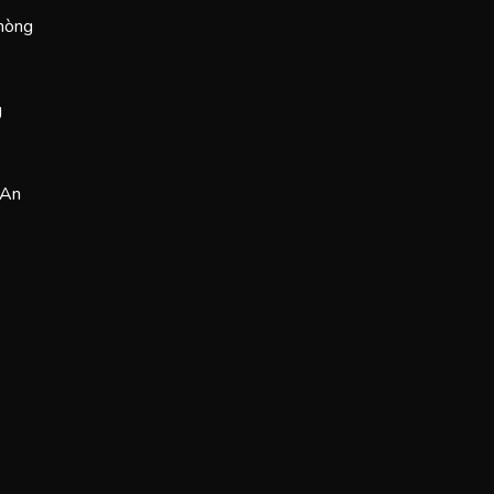
Phòng
g
 An