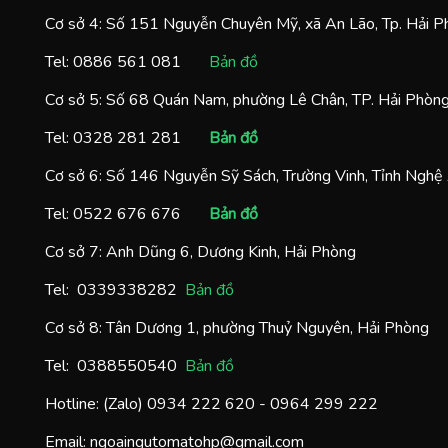
Cơ sở 4: Số 151 Nguyễn Chuyên Mỹ, xã An Lão, Tp. Hải 
Tel:
0886 561 081
Bản đồ
Cơ sở 5: Số 68 Quán Nam, phường Lê Chân, TP. Hải Phòn
Tel:
0328 281 281
Bản đồ
Cơ sở 6: Số 146 Nguyễn Sỹ Sách, Trường Vinh, Tỉnh Nghệ
Tel:
0522 676 676
Bản đồ
Cơ sở 7: Anh Dũng 6, Dương Kinh, Hải Phòng
Tel:
0
339338282
Bản đồ
Cơ sở 8: Tân Dương 1, phường Thuỷ Nguyên, Hải Phòng
Tel:
0388550540
Bản đồ
Hotline: (Zalo)
0934 222 620
-
0964 299 222
Email:
ngoaingutomatohp@gmail.com