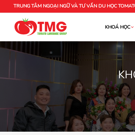
TRUNG TÂM NGOẠI NGỮ VÀ TƯ VẤN DU HỌC TOMAT
KHOÁ HỌC
Khóa học tiếng Việt cho người nước ng
KH