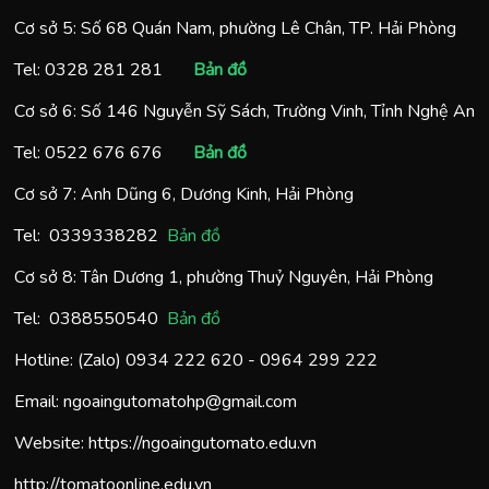
Cơ sở 5: Số 68 Quán Nam, phường Lê Chân, TP. Hải Phòng
Tel:
0328 281 281
Bản đồ
Cơ sở 6: Số 146 Nguyễn Sỹ Sách, Trường Vinh, Tỉnh Nghệ An
Tel:
0522 676 676
Bản đồ
Cơ sở 7: Anh Dũng 6, Dương Kinh, Hải Phòng
Tel:
0
339338282
Bản đồ
Cơ sở 8: Tân Dương 1, phường Thuỷ Nguyên, Hải Phòng
Tel:
0388550540
Bản đồ
Hotline: (Zalo)
0934 222 620
-
0964 299 222
Email:
ngoaingutomatohp@gmail.com
Website:
https://ngoaingutomato.edu.vn
http://tomatoonline.edu.vn