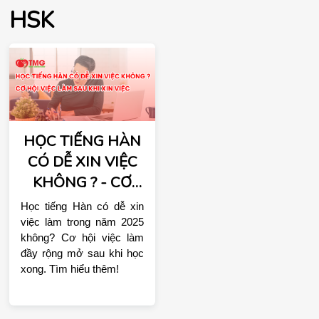
HSK
HỌC TIẾNG HÀN
CÓ DỄ XIN VIỆC
KHÔNG ? - CƠ
HỘI VIỆC LÀM
Học tiếng Hàn có dễ xin 
SAU KHI HỌC
việc làm trong năm 2025 
không? Cơ hội việc làm 
XONG
đầy rộng mở sau khi học 
xong. Tìm hiểu thêm!