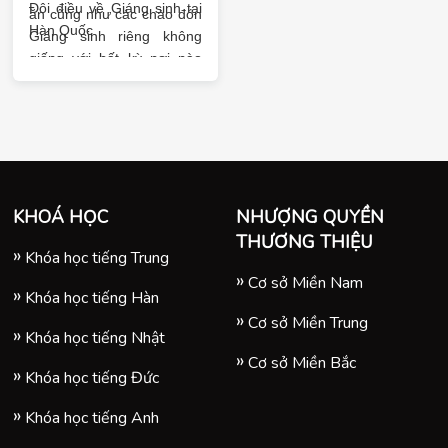
Đôi điều về Giáng sinh tại
ăn cũng như các chào đón
Hàn Quốc
Giáng sinh riêng không
giống với bất kỳ nơi nào
trên thế giới. Hãy cùng
khám phá những điều thú
vị về Giáng sinh tại Hàn
Quốc cùng trung tâm ngoại
ngữ Tomato nhé.
KHOÁ HỌC
NHƯỢNG QUYỀN
THƯƠNG THIỆU
Khóa học tiếng Trung
Cơ sở Miền Nam
Khóa học tiếng Hàn
Cơ sở Miền Trung
Khóa học tiếng Nhật
Cơ sở Miền Bắc
Khóa học tiếng Đức
Khóa học tiếng Anh