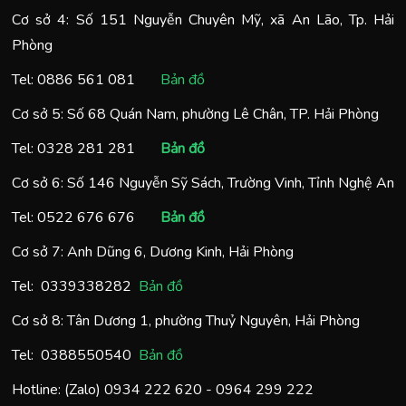
Cơ sở 4: Số 151 Nguyễn Chuyên Mỹ, xã An Lão, Tp. Hải
Phòng
Tel:
0886 561 081
Bản đồ
Cơ sở 5: Số 68 Quán Nam, phường Lê Chân, TP. Hải Phòng
Tel:
0328 281 281
Bản đồ
Cơ sở 6: Số 146 Nguyễn Sỹ Sách, Trường Vinh, Tỉnh Nghệ An
Tel:
0522 676 676
Bản đồ
Cơ sở 7: Anh Dũng 6, Dương Kinh, Hải Phòng
Tel:
0
339338282
Bản đồ
Cơ sở 8: Tân Dương 1, phường Thuỷ Nguyên, Hải Phòng
Tel:
0388550540
Bản đồ
Hotline: (Zalo)
0934 222 620
-
0964 299 222