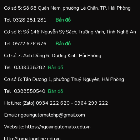
Cơ sở 5: Số 68 Quán Nam, phường Lê Chân, TP. Hải Phòng
Tel:
0328 281 281
Bản đồ
Cơ sở 6: Số 146 Nguyễn Sỹ Sách, Trường Vinh, Tỉnh Nghệ An
Tel:
0522 676 676
Bản đồ
Cơ sở 7: Anh Dũng 6, Dương Kinh, Hải Phòng
Tel:
0
339338282
Bản đồ
Cơ sở 8: Tân Dương 1, phường Thuỷ Nguyên, Hải Phòng
Tel:
0388550540
Bản đồ
Hotline: (Zalo)
0934 222 620
-
0964 299 222
Email:
ngoaingutomatohp@gmail.com
Website:
https://ngoaingutomato.edu.vn
http://tomatoonline.edu.vn