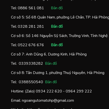
Tel:
0886 561 081
Bản đồ
Cơ sở 5: Số 68 Quán Nam, phường Lê Chân, TP. Hải Phòn
Tel:
0328 281 281
Bản đồ
Cơ sở 6: Số 146 Nguyễn Sỹ Sách, Trường Vinh, Tỉnh Nghệ
Tel:
0522 676 676
Bản đồ
Cơ sở 7: Anh Dũng 6, Dương Kinh, Hải Phòng
Tel:
0
339338282
Bản đồ
Cơ sở 8: Tân Dương 1, phường Thuỷ Nguyên, Hải Phòng
Tel:
0388550540
Bản đồ
Hotline: (Zalo)
0934 222 620
-
0964 299 222
Email:
ngoaingutomatohp@gmail.com