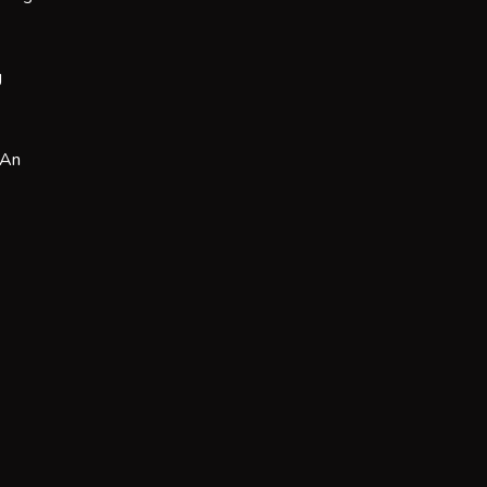
g
 An