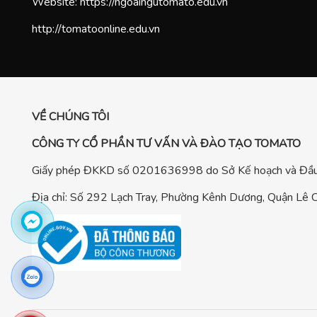
Website:
https://ngoaingutomato.edu.vn
http://tomatoonline.edu.vn
VỀ CHÚNG TÔI
CÔNG TY CỔ PHẦN TƯ VẤN VÀ ĐÀO TẠO TOMATO
Giấy phép ĐKKD số 0201636998 do Sở Kế hoạch và Đầu 
Địa chỉ: Số 292 Lạch Tray, Phường Kênh Dương, Quận Lê C