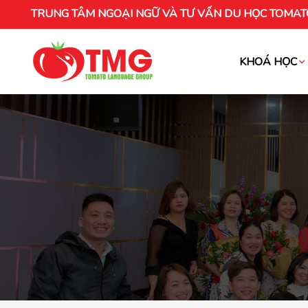
TRUNG TÂM NGOẠI NGỮ VÀ TƯ VẤN DU HỌC TOMAT
KHOÁ HỌC
Khóa học tiếng Việt cho người nước ng