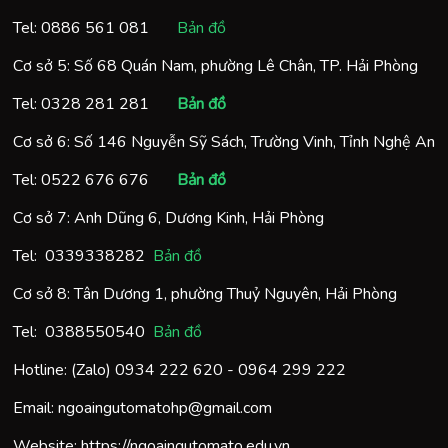
Tel:
0886 561 081
Bản đồ
Cơ sở 5: Số 68 Quán Nam, phường Lê Chân, TP. Hải Phòng
Tel:
0328 281 281
Bản đồ
Cơ sở 6: Số 146 Nguyễn Sỹ Sách, Trường Vinh, Tỉnh Nghệ An
Tel:
0522 676 676
Bản đồ
Cơ sở 7: Anh Dũng 6, Dương Kinh, Hải Phòng
Tel:
0
339338282
Bản đồ
Cơ sở 8: Tân Dương 1, phường Thuỷ Nguyên, Hải Phòng
Tel:
0388550540
Bản đồ
Hotline: (Zalo)
0934 222 620
-
0964 299 222
Email:
ngoaingutomatohp@gmail.com
Website:
https://ngoaingutomato.edu.vn