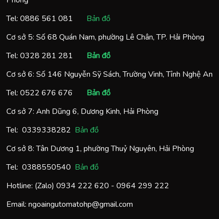
Phòng
Tel:
0886 561 081
Bản đồ
Cơ sở 5: Số 68 Quán Nam, phường Lê Chân, TP. Hải Phòng
Tel:
0328 281 281
Bản đồ
Cơ sở 6: Số 146 Nguyễn Sỹ Sách, Trường Vinh, Tỉnh Nghệ An
Tel:
0522 676 676
Bản đồ
Cơ sở 7: Anh Dũng 6, Dương Kinh, Hải Phòng
Tel:
0
339338282
Bản đồ
Cơ sở 8: Tân Dương 1, phường Thuỷ Nguyên, Hải Phòng
Tel:
0388550540
Bản đồ
Hotline: (Zalo)
0934 222 620
-
0964 299 222
Email:
ngoaingutomatohp@gmail.com