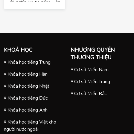
vài nghìn ký tự, tiếng Hàn
dựa trên Hangul chỉ gồm
một số ít các ký tự, tương
đương với bảng chữ cái
tiếng Anh. Hangul rất dễ
KHOÁ HỌC
NHƯỢNG QUYỀN
học, viết bằng tiếng Hàn
THƯƠNG THIỆU
một bài tập vui vẻ. Có mười
Khóa học tiếng Trung
bốn phụ âm cơ bản và
Cơ sở Miền Nam
Khóa học tiếng Hàn
mười nguyên âm căn bản
Cơ sở Miền Trung
Khóa học tiếng Nhật
với năm chùm phụ âm phụ
Cơ sở Miền Bắc
Khóa học tiếng Đức
và mười một nguyên âm
nguyên vẹn.
Khóa học tiếng Anh
Khóa học tiếng Việt cho
người nước ngoài